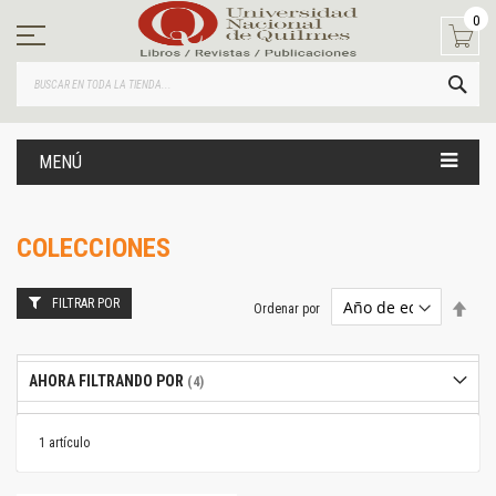
Ir
0
al
contenido
BUS
MENÚ
COLECCIONES
FILTRAR POR
Estab
Ordenar por
dire
desc
AHORA FILTRANDO POR
1
artículo