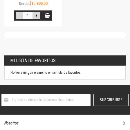
$10.800,00
Desde
-
+
MI LISTA DE FAVORITOS
No tiene ningún elemento en su lista de favoritos.
Suscríbase
SUSCRIBIRSE
al
boletín
informativo:
Nosotros