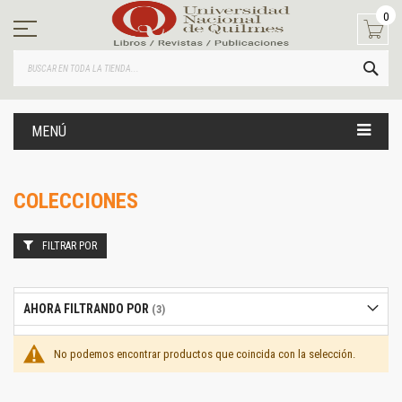
Ir
0
al
contenido
BUS
MENÚ
COLECCIONES
FILTRAR POR
AHORA FILTRANDO POR
No podemos encontrar productos que coincida con la selección.