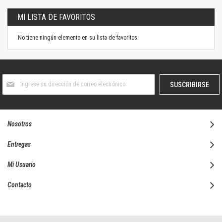
MI LISTA DE FAVORITOS
No tiene ningún elemento en su lista de favoritos.
Suscríbase
SUSCRIBIRSE
al
boletín
informativo:
Nosotros
Entregas
Mi Usuario
Contacto