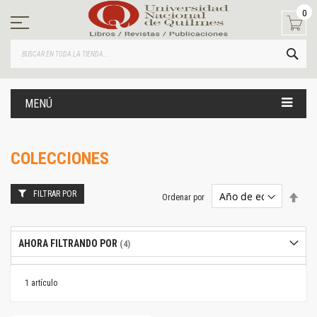
Ir
0
al
contenido
BUS
MENÚ
COLECCIONES
FILTRAR POR
Estab
Ordenar por
dire
desc
AHORA FILTRANDO POR
1
artículo