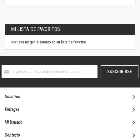
MI LISTA DE FAVORITOS
No tiene ningún elemento en su lista de favoritos.
Suscríbase
SUSCRIBIRSE
al
boletín
informativo:
Nosotros
Entregas
Mi Usuario
Contacto