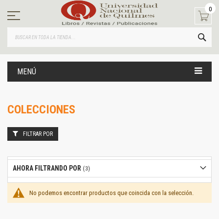
Ir
0
al
contenido
BUS
MENÚ
COLECCIONES
FILTRAR POR
AHORA FILTRANDO POR
No podemos encontrar productos que coincida con la selección.