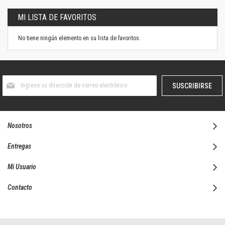
MI LISTA DE FAVORITOS
No tiene ningún elemento en su lista de favoritos.
Suscríbase
SUSCRIBIRSE
al
boletín
informativo:
Nosotros
Entregas
Mi Usuario
Contacto