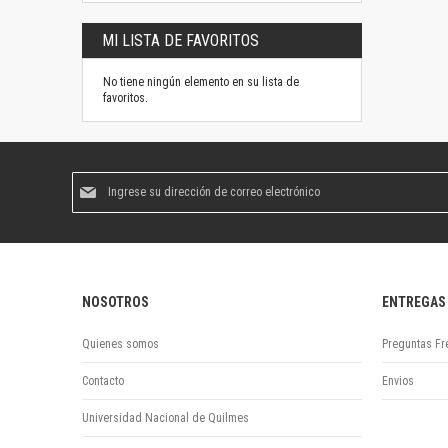
MI LISTA DE FAVORITOS
No tiene ningún elemento en su lista de
favoritos.
Suscríbase
al
boletín
informativo:
NOSOTROS
ENTREGAS
Quienes somos
Preguntas Fr
Contacto
Envios
Universidad Nacional de Quilmes