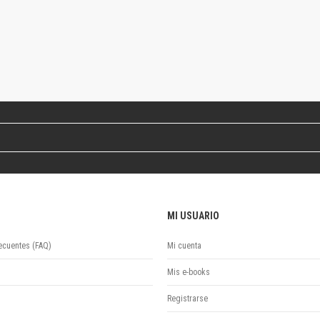
Revista de Ciencias Sociales. Segunda época
Fondo editorial
Biomedicina
Coediciones
Jornadas académicas
La ideología argentina
Libros de arte
Otros títulos
Textos para la enseñanza universitaria
Intersecciones
Convergencia. Entre memoria y sociedad
Filosofía y ciencia
MI USUARIO
Política
Serie Clásica
ecuentes (FAQ)
Mi cuenta
Serie Contemporánea
Mis e-books
Unidad de Publicaciones del Departamento de Ciencia y Tecnología
Colecciones
Registrarse
Universidad Virtual de Quilmes