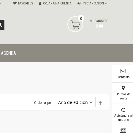
FAVORITOS
CREAR UNA CUENTA
INICIAR SESIÓN
0
MI CARRITO
BUSCAR
0.00
AGENDA
Contacto
Puntos de
venta
Establecer
Ordenar por
dirección
descendente
Asistencia al
usuario