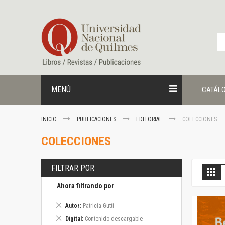
Ir
al
contenido
MENÚ
CATÁL
INICIO
PUBLICACIONES
EDITORIAL
COLECCIONES
COLECCIONES
FILTRAR POR
V
Gril
c
Ahora filtrando por
Eliminar
Autor
Patricia Gutti
este
Eliminar
Digital
Contenido descargable
artículo