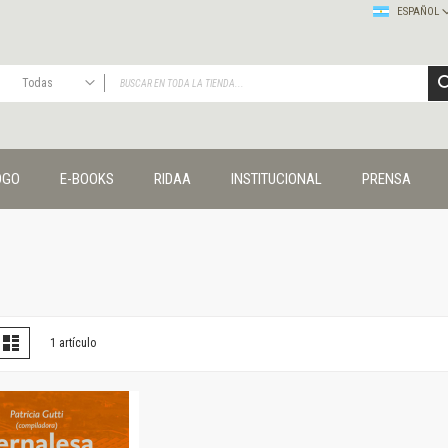
ESPAÑOL
Todas
TODAS
Publicaciones
OGO
E-BOOKS
RIDAA
INSTITUCIONAL
PRENSA
Editorial
Colecciones
Administración y economía
Coedición UNQ / Clacso
Coedición UNQ / UNC
Comunicación y cultura
Crímenes y violencias
er
la
Lista
1
artículo
omo
Cuadernos universitarios
Derechos humanos
Ediciones especiales
Géneros