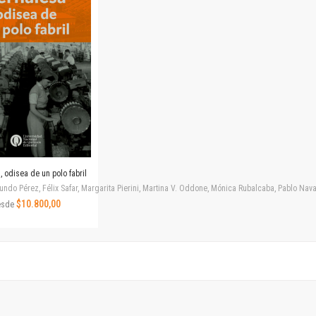
Horizontes en las artes
La ideología argentina y latinoamericana
Las ciudades y las ideas
Serie Nuevas aproximaciones
Serie Clásicos latinoamericanos
Medios&redes
Música y ciencia
Serie Arte sonoro
Nuevos enfoques en ciencia y tecnología
Sociedad-tecnología-ciencia
 odisea de un polo fabril
Serie digital
ndo Pérez, Félix Safar, Margarita Pierini, Martina V. Oddone, Mónica Rubalcaba, Pablo Navar
Territorio y acumulación: conflictividades y alternativas
$10.800,00
esde
Textos y lecturas en ciencias sociales
Serie Punto de encuentros
Publicaciones periódicas
Prismas
Redes
Revista de Ciencias Sociales. Primera época