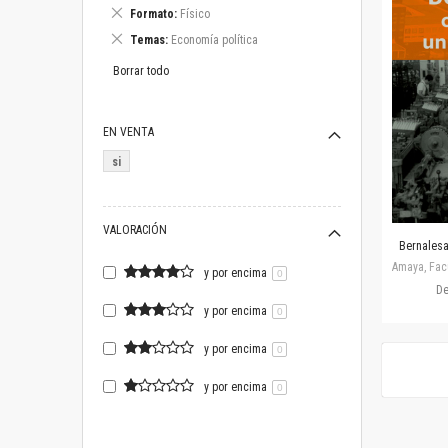
este
Eliminar
Formato
Físico
artículo
este
Eliminar
Temas
Economía política
artículo
este
artículo
Borrar todo
EN VENTA
si
VALORACIÓN
Bernalesa,
Amaya, Facu
y por encima
0
D
y por encima
0
y por encima
0
y por encima
0