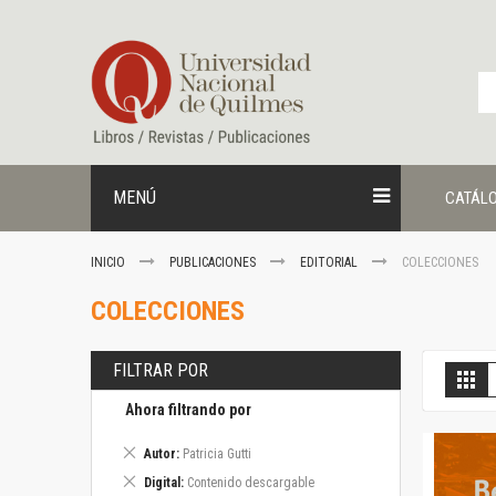
Ir
al
contenido
MENÚ
CATÁL
INICIO
PUBLICACIONES
EDITORIAL
COLECCIONES
COLECCIONES
FILTRAR POR
V
Gril
c
Ahora filtrando por
Eliminar
Autor
Patricia Gutti
este
Eliminar
Digital
Contenido descargable
artículo