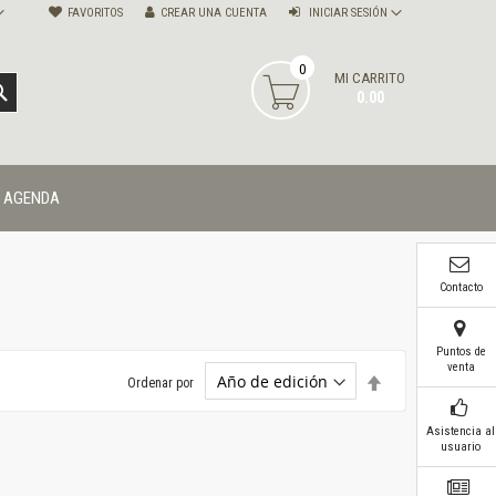
FAVORITOS
CREAR UNA CUENTA
INICIAR SESIÓN
0
MI CARRITO
BUSCAR
0.00
AGENDA
Contacto
Puntos de
venta
Establecer
Ordenar por
dirección
descendente
Asistencia al
usuario