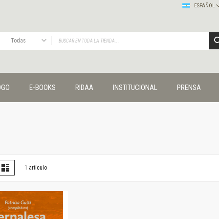
ESPAÑOL
Todas
TODAS
Publicaciones
OGO
E-BOOKS
RIDAA
INSTITUCIONAL
PRENSA
Editorial
Colecciones
Administración y economía
Coedición UNQ / Clacso
Coedición UNQ / UNC
Comunicación y cultura
Crímenes y violencias
er
la
Lista
1
artículo
omo
Cuadernos universitarios
Derechos humanos
Ediciones especiales
Géneros