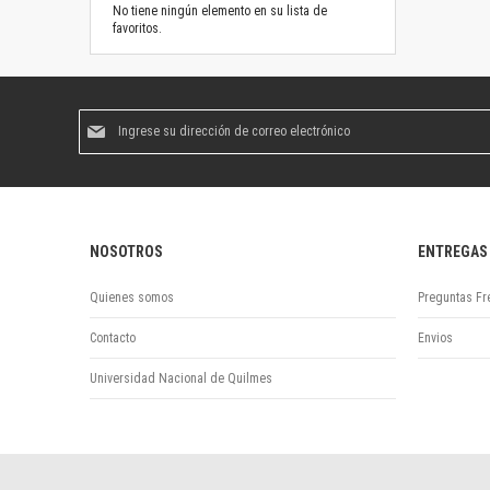
No tiene ningún elemento en su lista de
favoritos.
Suscríbase
al
boletín
informativo:
NOSOTROS
ENTREGAS
Quienes somos
Preguntas Fr
Contacto
Envios
Universidad Nacional de Quilmes