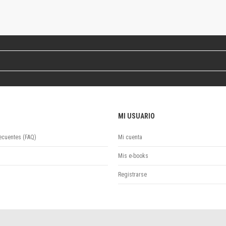
Revista de Ciencias Sociales. Segunda época
Fondo editorial
Biomedicina
Coediciones
Jornadas académicas
La ideología argentina
Libros de arte
Otros títulos
Textos para la enseñanza universitaria
MI USUARIO
Intersecciones
Convergencia. Entre memoria y sociedad
ecuentes (FAQ)
Mi cuenta
Filosofía y ciencia
Política
Mis e-books
Serie Clásica
Registrarse
Serie Contemporánea
Unidad de Publicaciones del Departamento de Ciencia y Tecnología
Colecciones
Universidad Virtual de Quilmes