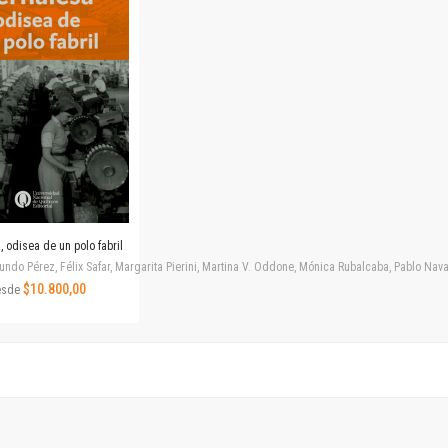
Horizontes en las artes
La ideología argentina y latinoamericana
Las ciudades y las ideas
Serie Nuevas aproximaciones
Serie Clásicos latinoamericanos
Medios&redes
Música y ciencia
Serie Arte sonoro
Nuevos enfoques en ciencia y tecnología
Sociedad-tecnología-ciencia
 odisea de un polo fabril
Serie digital
ndo Pérez, Félix Safar, Margarita Pierini, Martina V. Oddone, Mónica Rubalcaba, Pablo Navar
Territorio y acumulación: conflictividades y alternativas
$10.800,00
esde
Textos y lecturas en ciencias sociales
Serie Punto de encuentros
Publicaciones periódicas
Prismas
Redes
Revista de Ciencias Sociales. Primera época