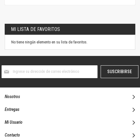
MI LISTA DE FAVORITOS
No tiene ningún elemento en su lista de favoritos.
Suscríbase
SUSCRIBIRSE
al
boletín
informativo:
Nosotros
Entregas
Mi Usuario
Contacto