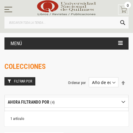
Ir
0
al
contenido
BUS
MENÚ
COLECCIONES
FILTRAR POR
Estab
Ordenar por
dire
desc
AHORA FILTRANDO POR
1
artículo