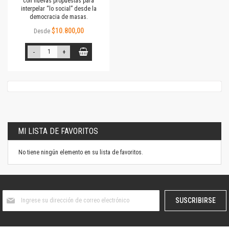
con nuevas propuestas para
interpelar “lo social” desde la
democracia de masas.
$10.800,00
Desde
-
+
MI LISTA DE FAVORITOS
No tiene ningún elemento en su lista de favoritos.
Suscríbase
SUSCRIBIRSE
al
boletín
informativo: