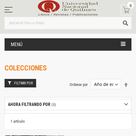
Ir
0
al
contenido
BUS
MENÚ
COLECCIONES
FILTRAR POR
Estab
Ordenar por
dire
desc
AHORA FILTRANDO POR
1
artículo