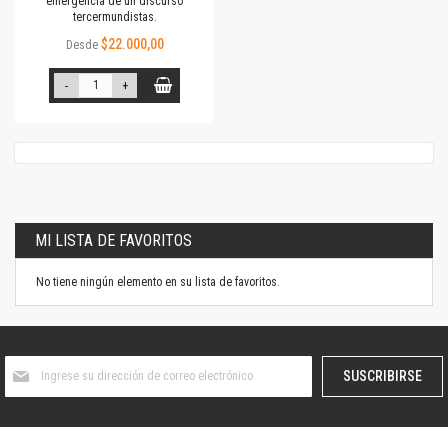
emergencia de un discurso
tercermundistas.
$22.000,00
Desde
-
+
MI LISTA DE FAVORITOS
No tiene ningún elemento en su lista de favoritos.
Suscríbase
SUSCRIBIRSE
al
boletín
informativo: