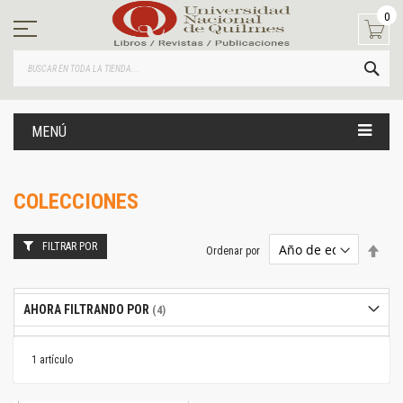
Ir
0
al
contenido
BUS
MENÚ
COLECCIONES
FILTRAR POR
Estab
Ordenar por
dire
desc
AHORA FILTRANDO POR
1
artículo