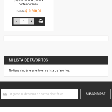
popular en la Argentina
contemporánea.
$10.800,00
Desde
-
+
MI LISTA DE FAVORITOS
No tiene ningún elemento en su lista de favoritos.
Suscríbase
SUSCRIBIRSE
al
boletín
informativo: