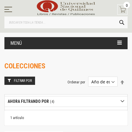
Ir
0
al
contenido
BUS
MENÚ
COLECCIONES
FILTRAR POR
Estab
Ordenar por
dire
desc
AHORA FILTRANDO POR
1
artículo