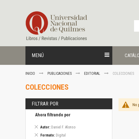
Ir
al
contenido
MENÚ
CATÁL
INICIO
PUBLICACIONES
EDITORIAL
COLECCIONES
COLECCIONES
FILTRAR POR
No 
Ahora filtrando por
Eliminar
Autor
Daniel F. Alonso
este
Eliminar
Formato
Digital
artículo