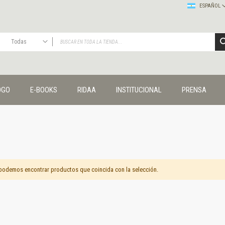
ESPAÑOL
Todas
TODAS
Publicaciones
OGO
E-BOOKS
RIDAA
INSTITUCIONAL
PRENSA
Editorial
Colecciones
Administración y economía
Coedición UNQ / Clacso
Coedición UNQ / UNC
Comunicación y cultura
Crímenes y violencias
podemos encontrar productos que coincida con la selección.
Cuadernos universitarios
Derechos humanos
Ediciones especiales
Géneros