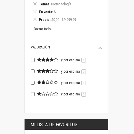
este
Eliminar
Temas
Biotecnología
artículo
este
Eliminar
En venta
Si
artículo
este
Eliminar
Precio
$0,00 - $9.999,99
artículo
este
artículo
Borrar todo
VALORACIÓN
y por encima
0
y por encima
0
y por encima
0
y por encima
0
MI LISTA DE FAVORITOS