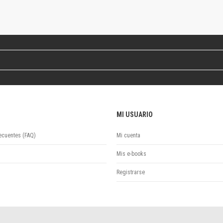
Revista de Ciencias Sociales. Segunda época
Fondo editorial
Biomedicina
Coediciones
Jornadas académicas
La ideología argentina
Libros de arte
Otros títulos
Textos para la enseñanza universitaria
MI USUARIO
Intersecciones
Convergencia. Entre memoria y sociedad
ecuentes (FAQ)
Mi cuenta
Filosofía y ciencia
Política
Mis e-books
Serie Clásica
Registrarse
Serie Contemporánea
Unidad de Publicaciones del Departamento de Ciencia y Tecnología
Colecciones
Universidad Virtual de Quilmes