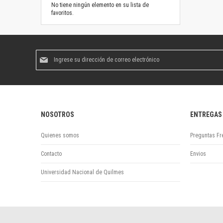
No tiene ningún elemento en su lista de
favoritos.
Suscríbase
al
boletín
informativo:
NOSOTROS
ENTREGAS
Quienes somos
Preguntas Fr
Contacto
Envios
Universidad Nacional de Quilmes