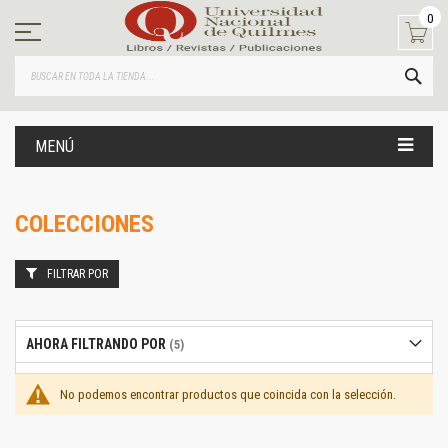
Ir
0
al
contenido
BUS
MENÚ
COLECCIONES
FILTRAR POR
AHORA FILTRANDO POR
No podemos encontrar productos que coincida con la selección.