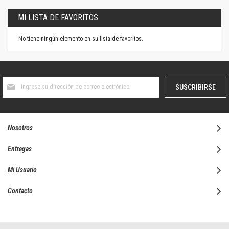
MI LISTA DE FAVORITOS
No tiene ningún elemento en su lista de favoritos.
Suscríbase
SUSCRIBIRSE
al
boletín
informativo:
Nosotros
Entregas
Mi Usuario
Contacto