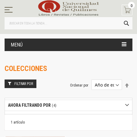
Ir
0
al
contenido
BUS
MENÚ
COLECCIONES
FILTRAR POR
Estab
Ordenar por
dire
desc
AHORA FILTRANDO POR
1
artículo