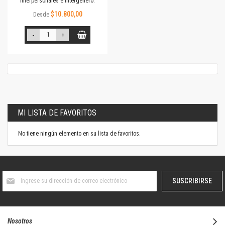
interpersonales e intergénero.
$10.800,00
Desde
-
+
MI LISTA DE FAVORITOS
No tiene ningún elemento en su lista de favoritos.
Suscríbase
SUSCRIBIRSE
al
boletín
informativo:
Nosotros