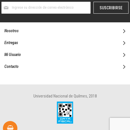
Suscríbase
SUSCRIBIRSE
al
boletín
informativo:
Nosotros
Entregas
Mi Usuario
Contacto
Universidad Nacional de Quilmes, 2018