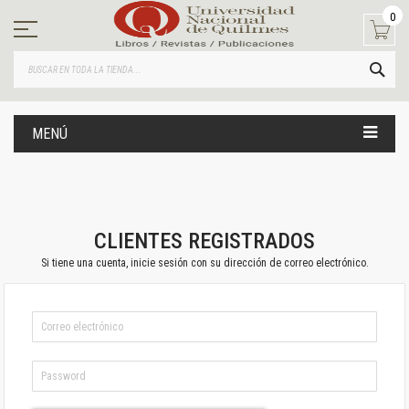
Ir
0
al
contenido
BUS
MENÚ
CLIENTES REGISTRADOS
Si tiene una cuenta, inicie sesión con su dirección de correo electrónico.