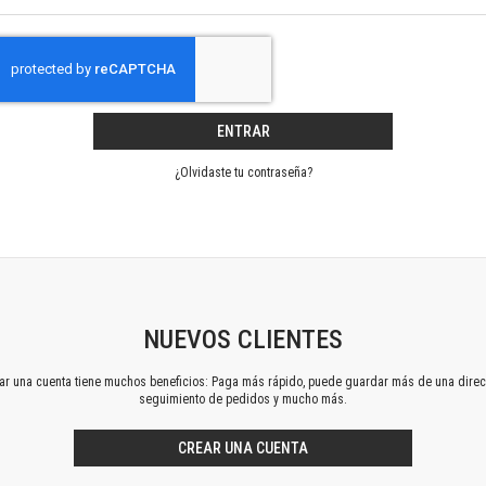
Horizontes en las artes
La ideología argentina y latinoamericana
Las ciudades y las ideas
Serie Nuevas aproximaciones
Serie Clásicos latinoamericanos
ENTRAR
Medios&redes
Música y ciencia
¿Olvidaste tu contraseña?
Serie Arte sonoro
Nuevos enfoques en ciencia y tecnología
Sociedad-tecnología-ciencia
Serie digital
Territorio y acumulación: conflictividades y alternativas
Textos y lecturas en ciencias sociales
NUEVOS CLIENTES
Serie Punto de encuentros
ear una cuenta tiene muchos beneficios: Paga más rápido, puede guardar más de una direc
Publicaciones periódicas
seguimiento de pedidos y mucho más.
Prismas
Redes
CREAR UNA CUENTA
Revista de Ciencias Sociales. Primera época