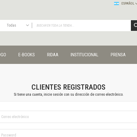
ESPAÑOL
Todas
TODAS
Publicaciones
OGO
E-BOOKS
RIDAA
INSTITUCIONAL
PRENSA
Editorial
Colecciones
Administración y economía
Coedición UNQ / Clacso
Coedición UNQ / UNC
CLIENTES REGISTRADOS
Comunicación y cultura
Si tiene una cuenta, inicie sesión con su dirección de correo electrónico.
Crímenes y violencias
Cuadernos universitarios
Derechos humanos
Ediciones especiales
Géneros