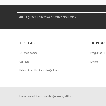
Suscríbase
al
boletín
informativo:
NOSOTROS
ENTREGAS
Quienes somos
Preguntas Fr
Contacto
Envios
Universidad Nacional de Quilmes
Universidad Nacional de Quilmes, 2018