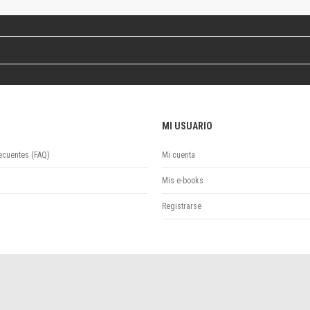
Revista de Ciencias Sociales. Segunda época
Fondo editorial
Biomedicina
Coediciones
Jornadas académicas
La ideología argentina
Libros de arte
MI USUARIO
Otros títulos
Textos para la enseñanza universitaria
ecuentes (FAQ)
Mi cuenta
Intersecciones
Convergencia. Entre memoria y sociedad
Mis e-books
Filosofía y ciencia
Registrarse
Política
Serie Clásica
Serie Contemporánea
Unidad de Publicaciones del Departamento de Ciencia y Tecnología
Colecciones
Universidad Virtual de Quilmes