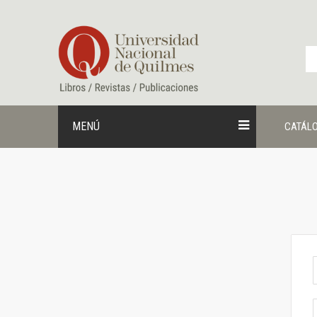
Ir
al
contenido
MENÚ
CATÁL