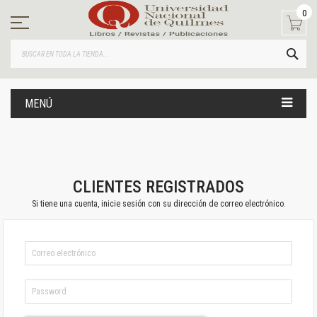
Ir
0
al
contenido
BUS
MENÚ
CLIENTES REGISTRADOS
Si tiene una cuenta, inicie sesión con su dirección de correo electrónico.