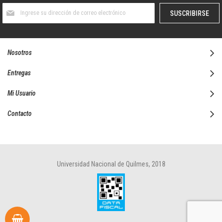
Suscríbase
SUSCRIBIRSE
al
boletín
informativo:
Nosotros
Entregas
Mi Usuario
Contacto
Universidad Nacional de Quilmes, 2018