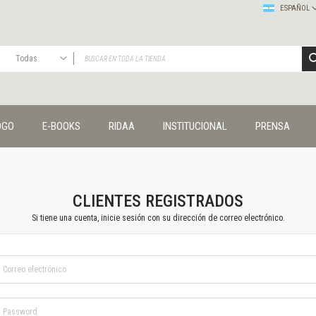
ESPAÑOL
Todas
TODAS
Publicaciones
OGO
E-BOOKS
RIDAA
INSTITUCIONAL
PRENSA
Editorial
Colecciones
Administración y economía
Coedición UNQ / Clacso
Coedición UNQ / UNC
CLIENTES REGISTRADOS
Comunicación y cultura
Si tiene una cuenta, inicie sesión con su dirección de correo electrónico.
Crímenes y violencias
Cuadernos universitarios
Derechos humanos
Ediciones especiales
Géneros