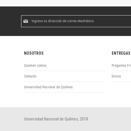
Suscríbase
al
boletín
informativo:
NOSOTROS
ENTREGAS
Quienes somos
Preguntas Fr
Contacto
Envios
Universidad Nacional de Quilmes
Universidad Nacional de Quilmes, 2018