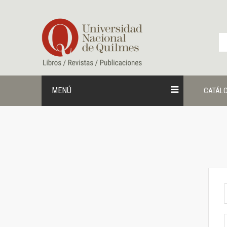
Ir
al
contenido
MENÚ
CATÁL