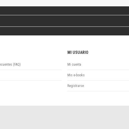
Revista de Ciencias Sociales. Segunda época
Fondo editorial
Biomedicina
Coediciones
Jornadas académicas
La ideología argentina
Libros de arte
MI USUARIO
Otros títulos
Textos para la enseñanza universitaria
ecuentes (FAQ)
Mi cuenta
Intersecciones
Convergencia. Entre memoria y sociedad
Mis e-books
Filosofía y ciencia
Registrarse
Política
Serie Clásica
Serie Contemporánea
Unidad de Publicaciones del Departamento de Ciencia y Tecnología
Colecciones
Universidad Virtual de Quilmes