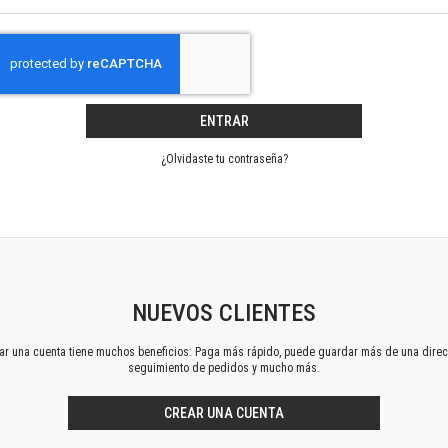
Horizontes en las artes
La ideología argentina y latinoamericana
Las ciudades y las ideas
Serie Nuevas aproximaciones
Serie Clásicos latinoamericanos
ENTRAR
Medios&redes
Música y ciencia
¿Olvidaste tu contraseña?
Serie Arte sonoro
Nuevos enfoques en ciencia y tecnología
Sociedad-tecnología-ciencia
Serie digital
Territorio y acumulación: conflictividades y alternativas
Textos y lecturas en ciencias sociales
NUEVOS CLIENTES
Serie Punto de encuentros
ear una cuenta tiene muchos beneficios: Paga más rápido, puede guardar más de una direc
Publicaciones periódicas
seguimiento de pedidos y mucho más.
Prismas
Redes
CREAR UNA CUENTA
Revista de Ciencias Sociales. Primera época