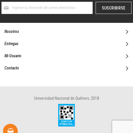
Suscríbase
SUSCRIBIRSE
al
boletín
informativo:
Nosotros
Entregas
Mi Usuario
Contacto
Universidad Nacional de Quilmes, 2018