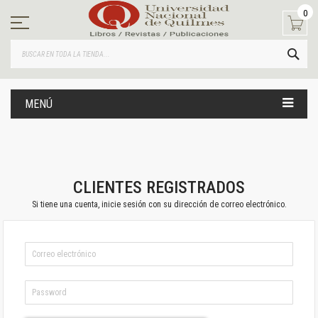
Ir
0
al
contenido
BUS
MENÚ
CLIENTES REGISTRADOS
Si tiene una cuenta, inicie sesión con su dirección de correo electrónico.