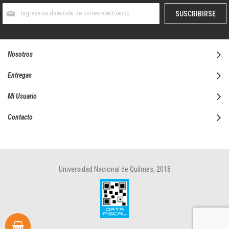
Suscríbase
SUSCRIBIRSE
al
boletín
informativo:
Nosotros
Entregas
Mi Usuario
Contacto
Universidad Nacional de Quilmes, 2018