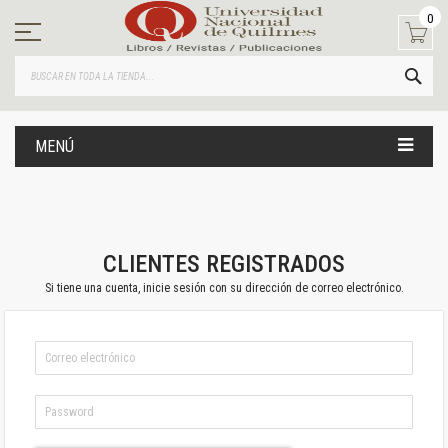
Ir
0
al
contenido
BUS
MENÚ
CLIENTES REGISTRADOS
Si tiene una cuenta, inicie sesión con su dirección de correo electrónico.