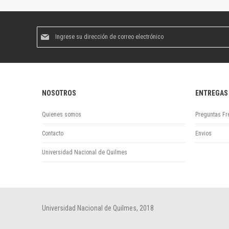
Suscríbase
al
boletín
informativo:
NOSOTROS
ENTREGAS
Quienes somos
Preguntas Fr
Contacto
Envios
Universidad Nacional de Quilmes
Universidad Nacional de Quilmes, 2018