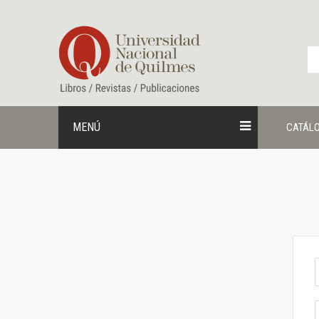
Ir
al
contenido
MENÚ
CATÁL