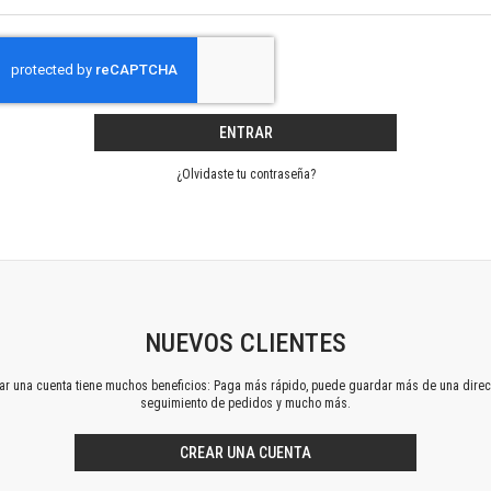
Horizontes en las artes
La ideología argentina y latinoamericana
Las ciudades y las ideas
Serie Nuevas aproximaciones
Serie Clásicos latinoamericanos
ENTRAR
Medios&redes
Música y ciencia
¿Olvidaste tu contraseña?
Serie Arte sonoro
Nuevos enfoques en ciencia y tecnología
Sociedad-tecnología-ciencia
Serie digital
Territorio y acumulación: conflictividades y alternativas
Textos y lecturas en ciencias sociales
NUEVOS CLIENTES
Serie Punto de encuentros
ear una cuenta tiene muchos beneficios: Paga más rápido, puede guardar más de una direc
Publicaciones periódicas
seguimiento de pedidos y mucho más.
Prismas
Redes
CREAR UNA CUENTA
Revista de Ciencias Sociales. Primera época