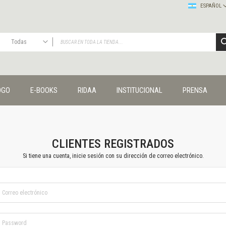
ESPAÑOL
Todas
TODAS
Publicaciones
OGO
E-BOOKS
RIDAA
INSTITUCIONAL
PRENSA
Editorial
Colecciones
Administración y economía
Coedición UNQ / Clacso
Coedición UNQ / UNC
CLIENTES REGISTRADOS
Comunicación y cultura
Si tiene una cuenta, inicie sesión con su dirección de correo electrónico.
Crímenes y violencias
Cuadernos universitarios
Derechos humanos
Ediciones especiales
Géneros