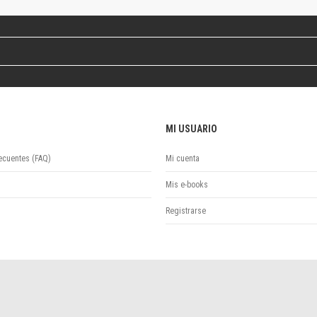
Revista de Ciencias Sociales. Segunda época
Fondo editorial
Biomedicina
Coediciones
Jornadas académicas
La ideología argentina
Libros de arte
MI USUARIO
Otros títulos
Textos para la enseñanza universitaria
ecuentes (FAQ)
Mi cuenta
Intersecciones
Convergencia. Entre memoria y sociedad
Mis e-books
Filosofía y ciencia
Registrarse
Política
Serie Clásica
Serie Contemporánea
Unidad de Publicaciones del Departamento de Ciencia y Tecnología
Colecciones
Universidad Virtual de Quilmes