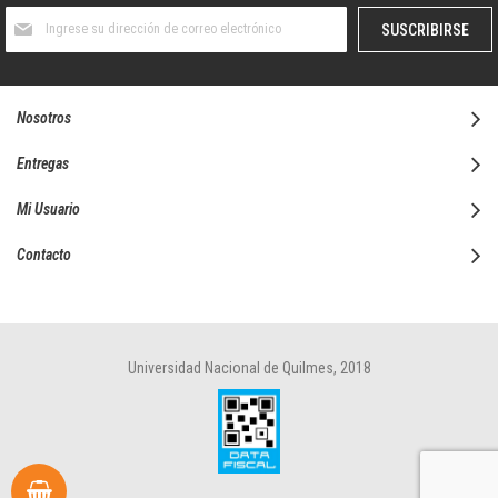
Suscríbase
SUSCRIBIRSE
al
boletín
informativo:
Nosotros
Entregas
Mi Usuario
Contacto
Universidad Nacional de Quilmes, 2018