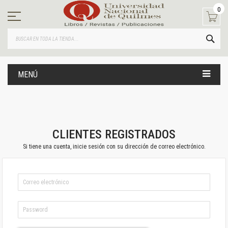
Ir
0
al
contenido
BUS
MENÚ
CLIENTES REGISTRADOS
Si tiene una cuenta, inicie sesión con su dirección de correo electrónico.