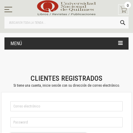
Ir
0
al
contenido
BUS
MENÚ
CLIENTES REGISTRADOS
Si tiene una cuenta, inicie sesión con su dirección de correo electrónico.