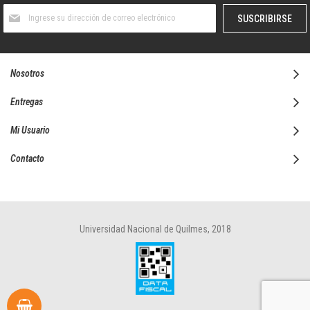
Suscríbase
SUSCRIBIRSE
al
boletín
informativo:
Nosotros
Entregas
Mi Usuario
Contacto
Universidad Nacional de Quilmes, 2018