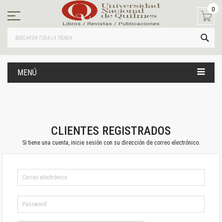
Ir
0
al
contenido
BUS
MENÚ
CLIENTES REGISTRADOS
Si tiene una cuenta, inicie sesión con su dirección de correo electrónico.