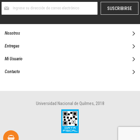
Suscríbase
SUSCRIBIRSE
al
boletín
informativo:
Nosotros
Entregas
Mi Usuario
Contacto
Universidad Nacional de Quilmes, 2018