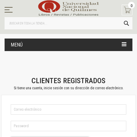
Ir
0
al
contenido
BUS
MENÚ
CLIENTES REGISTRADOS
Si tiene una cuenta, inicie sesión con su dirección de correo electrónico.