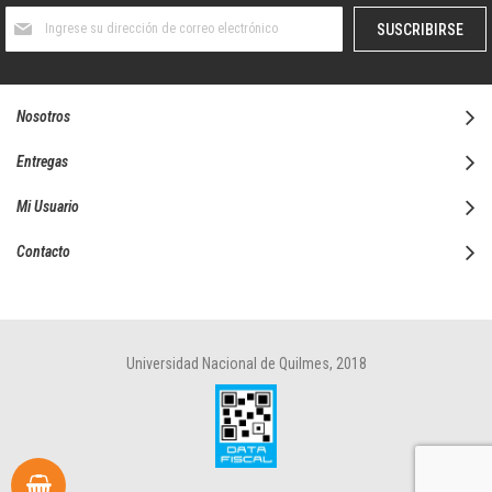
Suscríbase
SUSCRIBIRSE
al
boletín
informativo:
Nosotros
Entregas
Mi Usuario
Contacto
Universidad Nacional de Quilmes, 2018