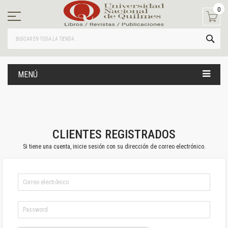
Ir
0
al
contenido
BUS
MENÚ
CLIENTES REGISTRADOS
Si tiene una cuenta, inicie sesión con su dirección de correo electrónico.