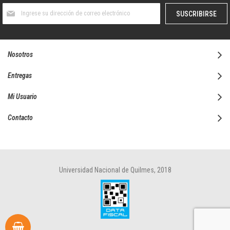
Suscríbase
SUSCRIBIRSE
al
boletín
informativo:
Nosotros
Entregas
Mi Usuario
Contacto
Universidad Nacional de Quilmes, 2018