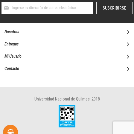
Suscríbase
SUSCRIBIRSE
al
boletín
informativo:
Nosotros
Entregas
Mi Usuario
Contacto
Universidad Nacional de Quilmes, 2018