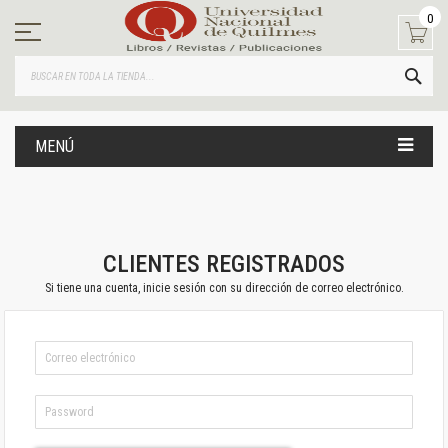
Ir
0
al
contenido
BUS
MENÚ
CLIENTES REGISTRADOS
Si tiene una cuenta, inicie sesión con su dirección de correo electrónico.