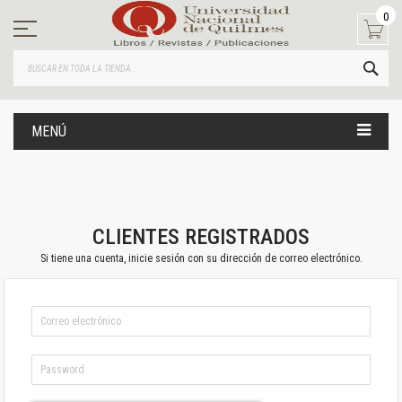
Ir
0
al
contenido
BUS
MENÚ
CLIENTES REGISTRADOS
Si tiene una cuenta, inicie sesión con su dirección de correo electrónico.