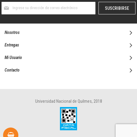
Suscríbase
SUSCRIBIRSE
al
boletín
informativo:
Nosotros
Entregas
Mi Usuario
Contacto
Universidad Nacional de Quilmes, 2018