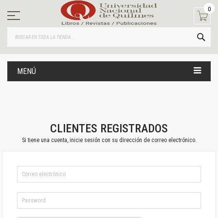
Ir
0
al
contenido
BUS
MENÚ
CLIENTES REGISTRADOS
Si tiene una cuenta, inicie sesión con su dirección de correo electrónico.