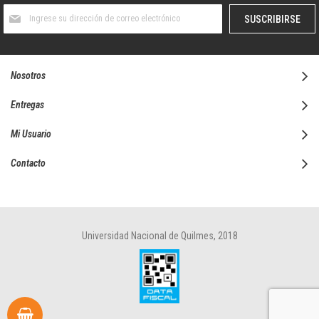
Suscríbase
SUSCRIBIRSE
al
boletín
informativo:
Nosotros
Entregas
Mi Usuario
Contacto
Universidad Nacional de Quilmes, 2018