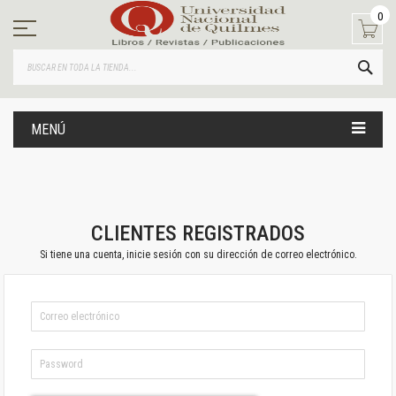
Ir
0
al
contenido
BUS
MENÚ
CLIENTES REGISTRADOS
Si tiene una cuenta, inicie sesión con su dirección de correo electrónico.