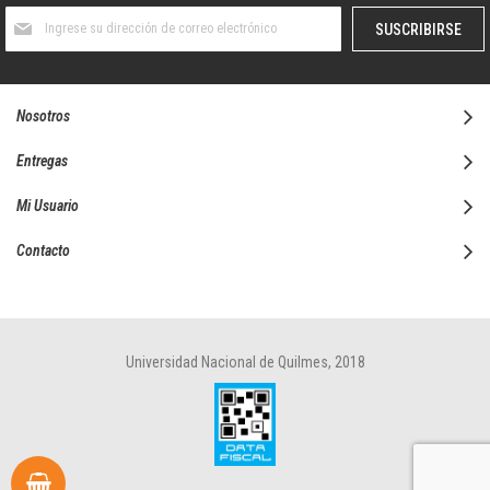
Suscríbase
SUSCRIBIRSE
al
boletín
informativo:
Nosotros
Entregas
Mi Usuario
Contacto
Universidad Nacional de Quilmes, 2018