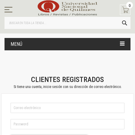
Ir
0
al
contenido
BUS
MENÚ
CLIENTES REGISTRADOS
Si tiene una cuenta, inicie sesión con su dirección de correo electrónico.