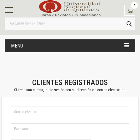
Ir
0
al
contenido
BUS
MENÚ
CLIENTES REGISTRADOS
Si tiene una cuenta, inicie sesión con su dirección de correo electrónico.