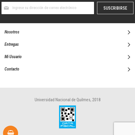
Suscríbase
SUSCRIBIRSE
al
boletín
informativo:
Nosotros
Entregas
Mi Usuario
Contacto
Universidad Nacional de Quilmes, 2018