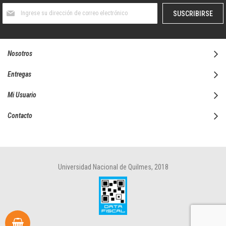
Suscríbase
SUSCRIBIRSE
al
boletín
informativo:
Nosotros
Entregas
Mi Usuario
Contacto
Universidad Nacional de Quilmes, 2018