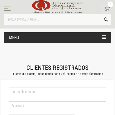
Ir
0
al
contenido
BUS
MENÚ
CLIENTES REGISTRADOS
Si tiene una cuenta, inicie sesión con su dirección de correo electrónico.