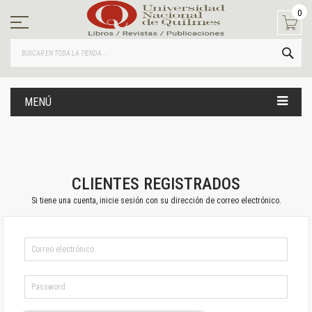
Ir
0
al
contenido
BUS
MENÚ
CLIENTES REGISTRADOS
Si tiene una cuenta, inicie sesión con su dirección de correo electrónico.