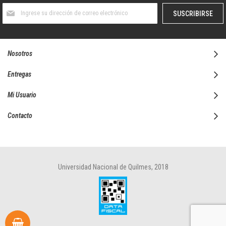
Suscríbase
SUSCRIBIRSE
al
boletín
informativo:
Nosotros
Entregas
Mi Usuario
Contacto
Universidad Nacional de Quilmes, 2018