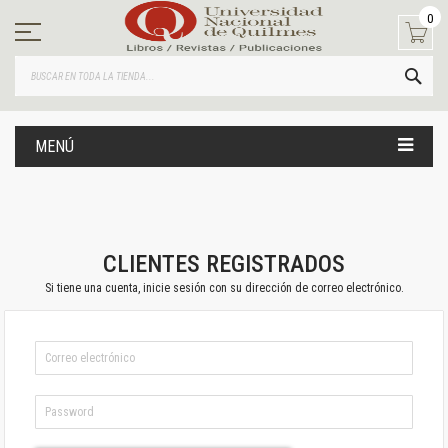
Ir
0
al
contenido
BUS
MENÚ
CLIENTES REGISTRADOS
Si tiene una cuenta, inicie sesión con su dirección de correo electrónico.