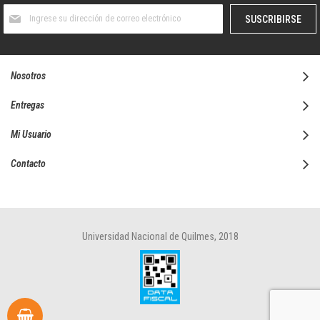
Suscríbase
SUSCRIBIRSE
al
boletín
informativo:
Nosotros
Entregas
Mi Usuario
Contacto
Universidad Nacional de Quilmes, 2018