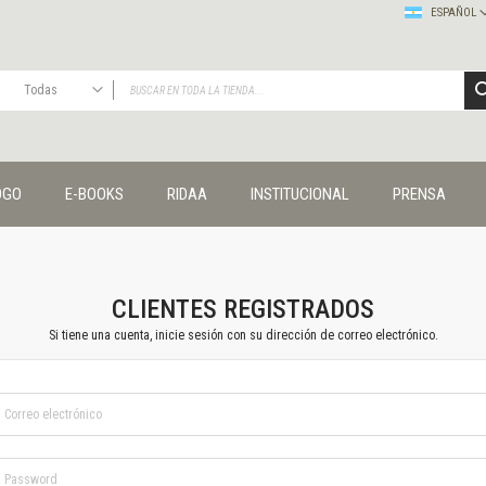
ESPAÑOL
Todas
TODAS
Publicaciones
OGO
E-BOOKS
RIDAA
INSTITUCIONAL
PRENSA
Editorial
Colecciones
Administración y economía
Coedición UNQ / Clacso
Coedición UNQ / UNC
CLIENTES REGISTRADOS
Comunicación y cultura
Si tiene una cuenta, inicie sesión con su dirección de correo electrónico.
Crímenes y violencias
Cuadernos universitarios
Derechos humanos
Ediciones especiales
Géneros