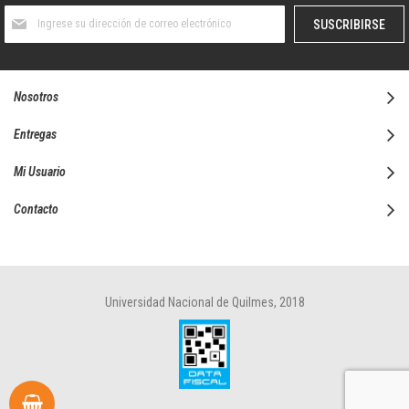
Suscríbase
SUSCRIBIRSE
al
boletín
informativo:
Nosotros
Entregas
Mi Usuario
Contacto
Universidad Nacional de Quilmes, 2018