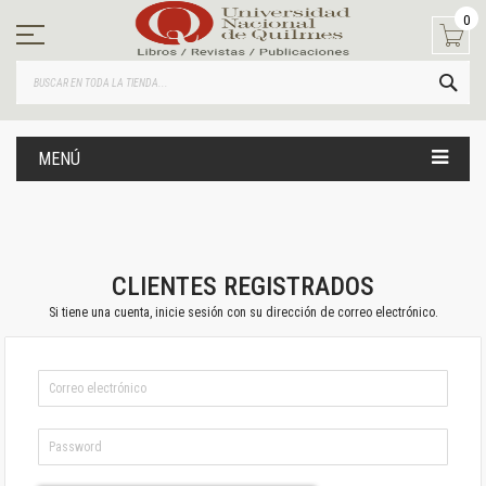
Ir
0
al
contenido
BUS
MENÚ
CLIENTES REGISTRADOS
Si tiene una cuenta, inicie sesión con su dirección de correo electrónico.