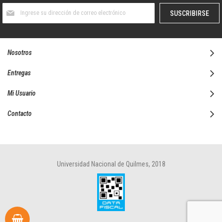
Suscríbase
SUSCRIBIRSE
al
boletín
informativo:
Nosotros
Entregas
Mi Usuario
Contacto
Universidad Nacional de Quilmes, 2018