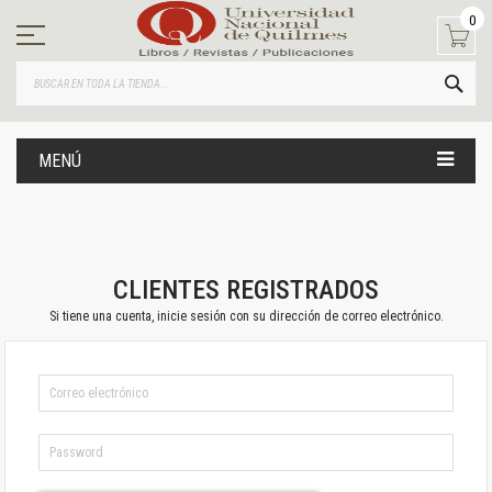
Ir
0
al
contenido
BUS
MENÚ
CLIENTES REGISTRADOS
Si tiene una cuenta, inicie sesión con su dirección de correo electrónico.