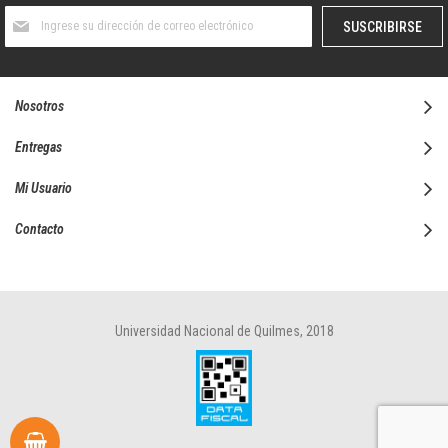
Suscríbase
SUSCRIBIRSE
al
boletín
informativo:
Nosotros
Entregas
Mi Usuario
Contacto
Universidad Nacional de Quilmes, 2018