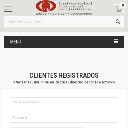
Ir
0
al
contenido
BUS
MENÚ
CLIENTES REGISTRADOS
Si tiene una cuenta, inicie sesión con su dirección de correo electrónico.