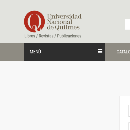
Ir
al
contenido
MENÚ
CATÁL