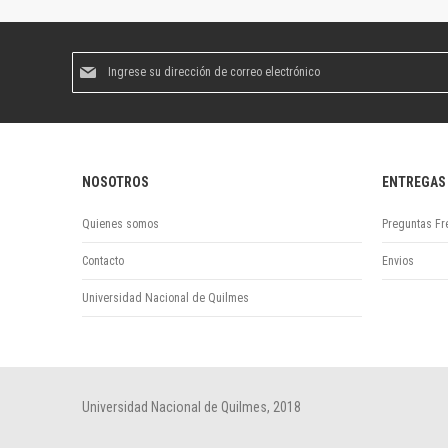
Suscríbase
al
boletín
informativo:
NOSOTROS
ENTREGAS
Quienes somos
Preguntas Fr
Contacto
Envios
Universidad Nacional de Quilmes
Universidad Nacional de Quilmes, 2018