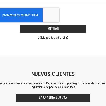
Horizontes en las artes
La ideología argentina y latinoamericana
Las ciudades y las ideas
Serie Nuevas aproximaciones
Serie Clásicos latinoamericanos
ENTRAR
Medios&redes
Música y ciencia
¿Olvidaste tu contraseña?
Serie Arte sonoro
Nuevos enfoques en ciencia y tecnología
Sociedad-tecnología-ciencia
Serie digital
Territorio y acumulación: conflictividades y alternativas
Textos y lecturas en ciencias sociales
NUEVOS CLIENTES
Serie Punto de encuentros
ear una cuenta tiene muchos beneficios: Paga más rápido, puede guardar más de una direc
Publicaciones periódicas
seguimiento de pedidos y mucho más.
Prismas
Redes
CREAR UNA CUENTA
Revista de Ciencias Sociales. Primera época