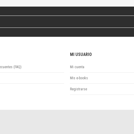
Revista de Ciencias Sociales. Segunda época
Fondo editorial
Biomedicina
Coediciones
Jornadas académicas
La ideología argentina
Libros de arte
MI USUARIO
Otros títulos
Textos para la enseñanza universitaria
ecuentes (FAQ)
Mi cuenta
Intersecciones
Convergencia. Entre memoria y sociedad
Mis e-books
Filosofía y ciencia
Registrarse
Política
Serie Clásica
Serie Contemporánea
Unidad de Publicaciones del Departamento de Ciencia y Tecnología
Colecciones
Universidad Virtual de Quilmes