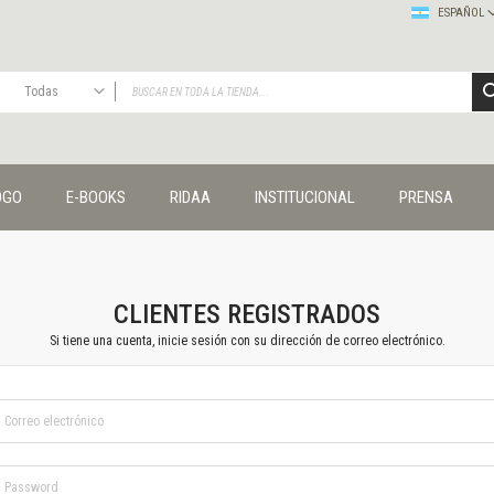
ESPAÑOL
Todas
TODAS
Publicaciones
OGO
E-BOOKS
RIDAA
INSTITUCIONAL
PRENSA
Editorial
Colecciones
Administración y economía
Coedición UNQ / Clacso
Coedición UNQ / UNC
CLIENTES REGISTRADOS
Comunicación y cultura
Si tiene una cuenta, inicie sesión con su dirección de correo electrónico.
Crímenes y violencias
Cuadernos universitarios
Derechos humanos
Ediciones especiales
Géneros