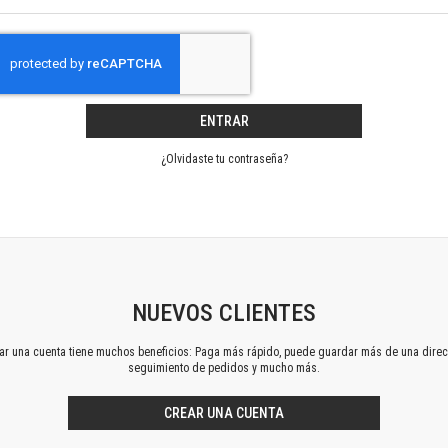
Horizontes en las artes
La ideología argentina y latinoamericana
Las ciudades y las ideas
Serie Nuevas aproximaciones
Serie Clásicos latinoamericanos
ENTRAR
Medios&redes
Música y ciencia
¿Olvidaste tu contraseña?
Serie Arte sonoro
Nuevos enfoques en ciencia y tecnología
Sociedad-tecnología-ciencia
Serie digital
Territorio y acumulación: conflictividades y alternativas
Textos y lecturas en ciencias sociales
NUEVOS CLIENTES
Serie Punto de encuentros
ear una cuenta tiene muchos beneficios: Paga más rápido, puede guardar más de una direc
Publicaciones periódicas
seguimiento de pedidos y mucho más.
Prismas
Redes
CREAR UNA CUENTA
Revista de Ciencias Sociales. Primera época