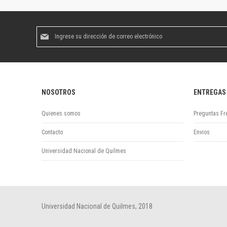
Suscríbase
al
boletín
informativo:
NOSOTROS
ENTREGAS
Quienes somos
Preguntas Fr
Contacto
Envios
Universidad Nacional de Quilmes
Universidad Nacional de Quilmes, 2018