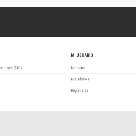
Revista de Ciencias Sociales. Segunda época
Fondo editorial
Biomedicina
Coediciones
Jornadas académicas
La ideología argentina
Libros de arte
MI USUARIO
Otros títulos
Textos para la enseñanza universitaria
ecuentes (FAQ)
Mi cuenta
Intersecciones
Convergencia. Entre memoria y sociedad
Mis e-books
Filosofía y ciencia
Registrarse
Política
Serie Clásica
Serie Contemporánea
Unidad de Publicaciones del Departamento de Ciencia y Tecnología
Colecciones
Universidad Virtual de Quilmes