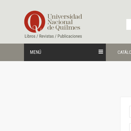
Ir
al
contenido
MENÚ
CATÁL