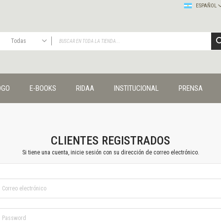
ESPAÑOL
Todas
TODAS
Publicaciones
OGO
E-BOOKS
RIDAA
INSTITUCIONAL
PRENSA
Editorial
Colecciones
Administración y economía
Coedición UNQ / Clacso
Coedición UNQ / UNC
CLIENTES REGISTRADOS
Comunicación y cultura
Si tiene una cuenta, inicie sesión con su dirección de correo electrónico.
Crímenes y violencias
Cuadernos universitarios
Derechos humanos
Ediciones especiales
Géneros