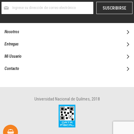
Suscríbase
SUSCRIBIRSE
al
boletín
informativo:
Nosotros
Entregas
Mi Usuario
Contacto
Universidad Nacional de Quilmes, 2018