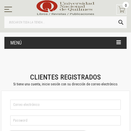
Ir
0
al
contenido
BUS
MENÚ
CLIENTES REGISTRADOS
Si tiene una cuenta, inicie sesión con su dirección de correo electrónico.