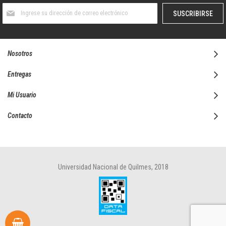
Suscríbase
SUSCRIBIRSE
al
boletín
informativo:
Nosotros
Entregas
Mi Usuario
Contacto
Universidad Nacional de Quilmes, 2018