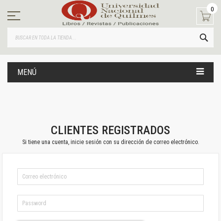
Ir
0
al
contenido
BUS
MENÚ
CLIENTES REGISTRADOS
Si tiene una cuenta, inicie sesión con su dirección de correo electrónico.