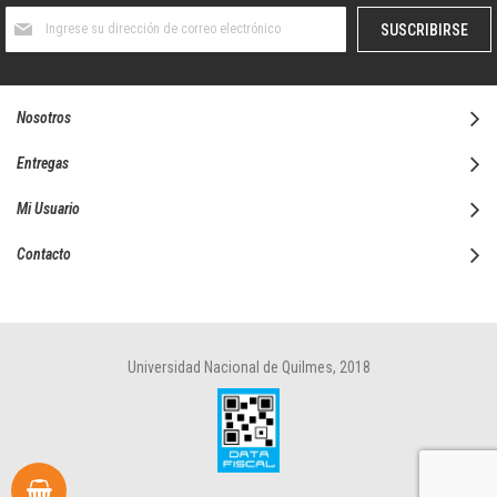
Suscríbase
SUSCRIBIRSE
al
boletín
informativo:
Nosotros
Entregas
Mi Usuario
Contacto
Universidad Nacional de Quilmes, 2018