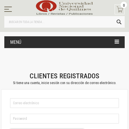
Ir
0
al
contenido
BUS
MENÚ
CLIENTES REGISTRADOS
Si tiene una cuenta, inicie sesión con su dirección de correo electrónico.