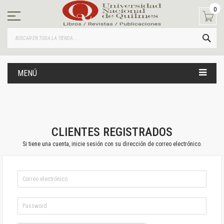
Ir
0
al
contenido
BUS
MENÚ
CLIENTES REGISTRADOS
Si tiene una cuenta, inicie sesión con su dirección de correo electrónico.