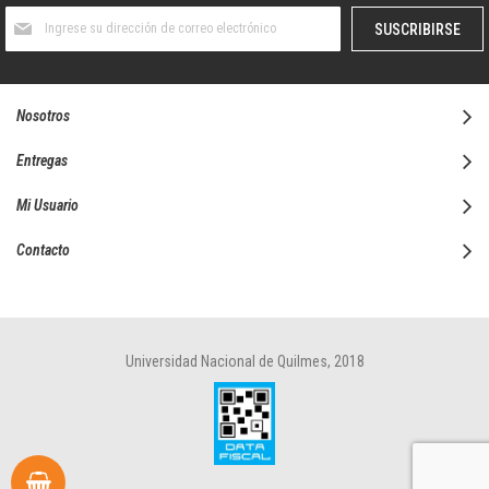
Suscríbase
SUSCRIBIRSE
al
boletín
informativo:
Nosotros
Entregas
Mi Usuario
Contacto
Universidad Nacional de Quilmes, 2018