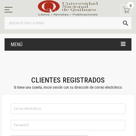
Ir
0
al
contenido
BUS
MENÚ
CLIENTES REGISTRADOS
Si tiene una cuenta, inicie sesión con su dirección de correo electrónico.