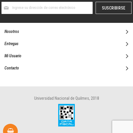
Suscríbase
SUSCRIBIRSE
al
boletín
informativo:
Nosotros
Entregas
Mi Usuario
Contacto
Universidad Nacional de Quilmes, 2018