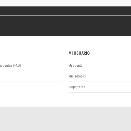
Revista de Ciencias Sociales. Segunda época
Fondo editorial
Biomedicina
Coediciones
Jornadas académicas
La ideología argentina
Libros de arte
MI USUARIO
Otros títulos
Textos para la enseñanza universitaria
ecuentes (FAQ)
Mi cuenta
Intersecciones
Convergencia. Entre memoria y sociedad
Mis e-books
Filosofía y ciencia
Registrarse
Política
Serie Clásica
Serie Contemporánea
Unidad de Publicaciones del Departamento de Ciencia y Tecnología
Colecciones
Universidad Virtual de Quilmes