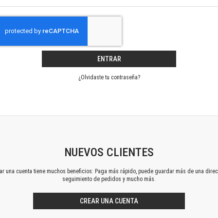
Horizontes en las artes
La ideología argentina y latinoamericana
Las ciudades y las ideas
Serie Nuevas aproximaciones
Serie Clásicos latinoamericanos
ENTRAR
Medios&redes
Música y ciencia
¿Olvidaste tu contraseña?
Serie Arte sonoro
Nuevos enfoques en ciencia y tecnología
Sociedad-tecnología-ciencia
Serie digital
Territorio y acumulación: conflictividades y alternativas
Textos y lecturas en ciencias sociales
NUEVOS CLIENTES
Serie Punto de encuentros
ear una cuenta tiene muchos beneficios: Paga más rápido, puede guardar más de una direc
Publicaciones periódicas
seguimiento de pedidos y mucho más.
Prismas
Redes
CREAR UNA CUENTA
Revista de Ciencias Sociales. Primera época