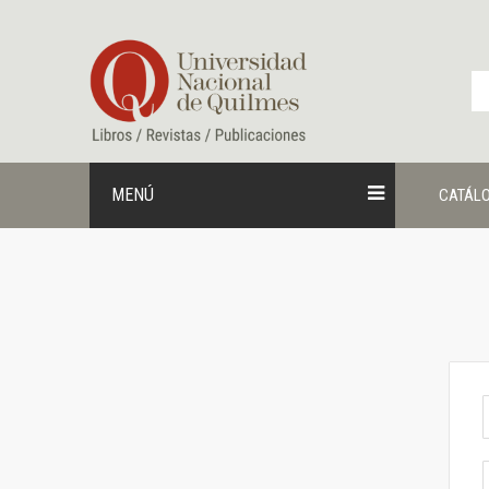
Ir
al
contenido
MENÚ
CATÁL