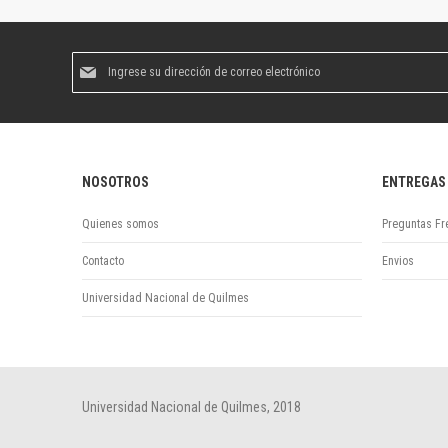
Suscríbase
al
boletín
informativo:
NOSOTROS
ENTREGAS
Quienes somos
Preguntas Fr
Contacto
Envios
Universidad Nacional de Quilmes
Universidad Nacional de Quilmes, 2018