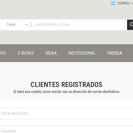
ESPAÑOL
Todas
TODAS
Publicaciones
OGO
E-BOOKS
RIDAA
INSTITUCIONAL
PRENSA
Editorial
Colecciones
Administración y economía
Coedición UNQ / Clacso
Coedición UNQ / UNC
CLIENTES REGISTRADOS
Comunicación y cultura
Si tiene una cuenta, inicie sesión con su dirección de correo electrónico.
Crímenes y violencias
Cuadernos universitarios
Derechos humanos
Ediciones especiales
Géneros