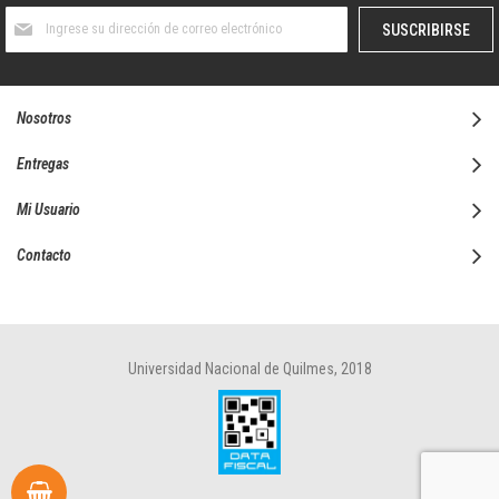
Suscríbase
SUSCRIBIRSE
al
boletín
informativo:
Nosotros
Entregas
Mi Usuario
Contacto
Universidad Nacional de Quilmes, 2018