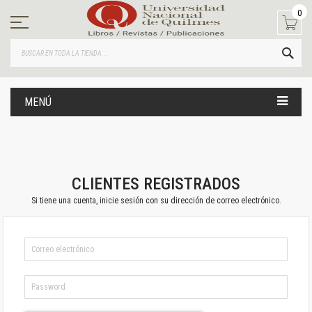
Ir
0
al
contenido
BUS
MENÚ
CLIENTES REGISTRADOS
Si tiene una cuenta, inicie sesión con su dirección de correo electrónico.