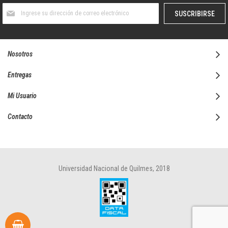
Suscríbase
SUSCRIBIRSE
al
boletín
informativo:
Nosotros
Entregas
Mi Usuario
Contacto
Universidad Nacional de Quilmes, 2018