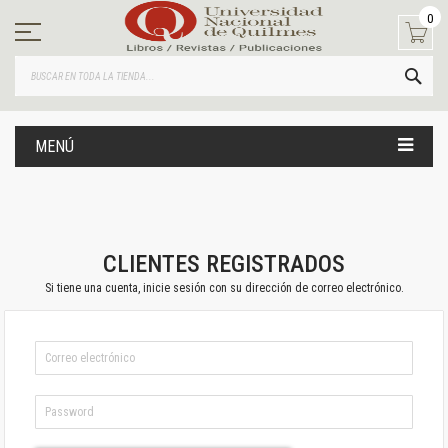
Ir
0
al
contenido
BUS
MENÚ
CLIENTES REGISTRADOS
Si tiene una cuenta, inicie sesión con su dirección de correo electrónico.