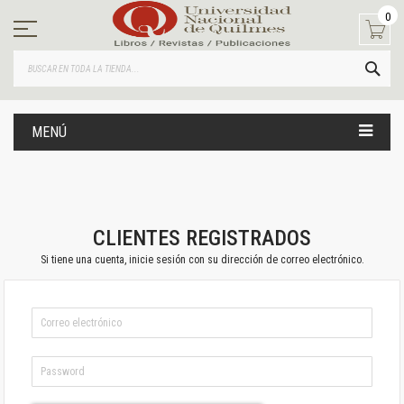
Ir
0
al
contenido
BUS
MENÚ
CLIENTES REGISTRADOS
Si tiene una cuenta, inicie sesión con su dirección de correo electrónico.