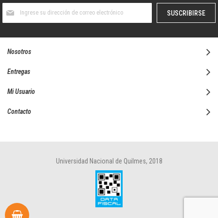
Suscríbase
SUSCRIBIRSE
al
boletín
informativo:
Nosotros
Entregas
Mi Usuario
Contacto
Universidad Nacional de Quilmes, 2018