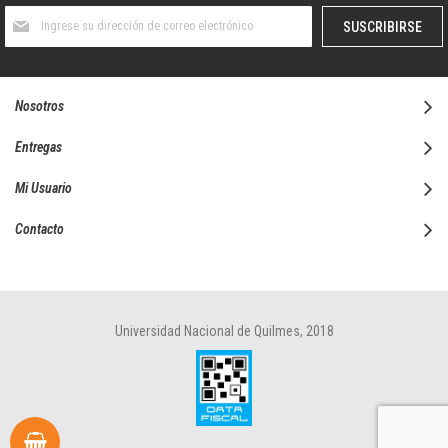
Suscríbase
SUSCRIBIRSE
al
boletín
informativo:
Nosotros
Entregas
Mi Usuario
Contacto
Universidad Nacional de Quilmes, 2018