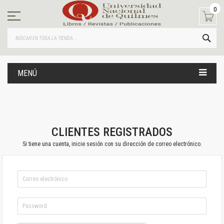
Ir
0
al
contenido
BUS
MENÚ
CLIENTES REGISTRADOS
Si tiene una cuenta, inicie sesión con su dirección de correo electrónico.